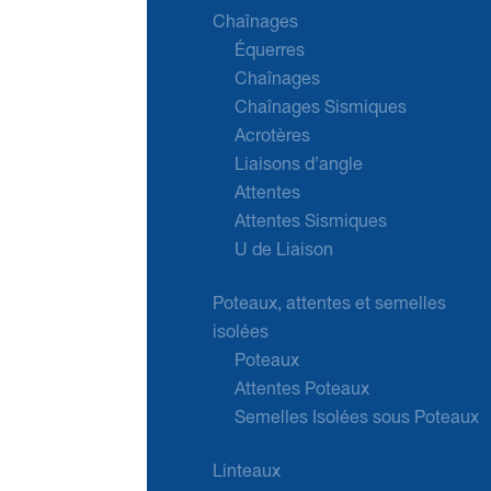
Chaînages
Équerres
Chaînages
Chaînages Sismiques
Acrotères
Liaisons d’angle
Attentes
Attentes Sismiques
U de Liaison
Poteaux, attentes et semelles
isolées
Poteaux
Attentes Poteaux
Semelles Isolées sous Poteaux
Linteaux