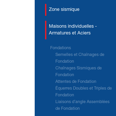
Zone sismique
Maisons individuelles -
Armatures et Aciers
Fondations
Semelles et Chaînages de
Fondation
Chaînages Sismiques de
Fondation
Attentes de Fondation
Équerres Doubles et Triples de
Fondation
Liaisons d’angle Assemblées
de Fondation