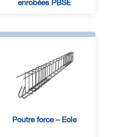
enrobées PBSE
Poutre force – Eole