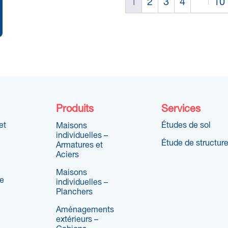
1
2
3
4
10
Produits
Services
et
Études de sol
Maisons
individuelles –
Étude de structur
Armatures et
Aciers
Maisons
re
individuelles –
Planchers
Aménagements
extérieurs –