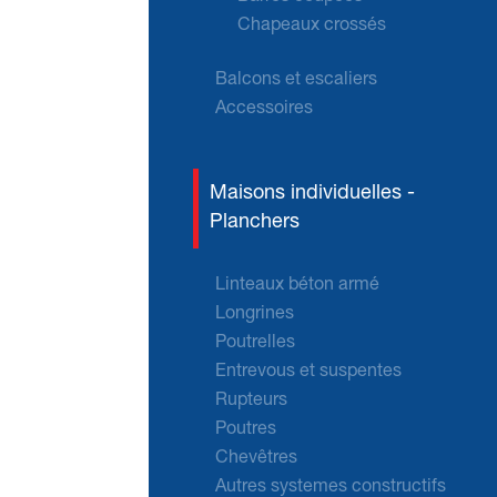
Chapeaux crossés
Balcons et escaliers
Accessoires
Maisons individuelles -
Planchers
Linteaux béton armé
Longrines
Poutrelles
Entrevous et suspentes
Rupteurs
Poutres
Chevêtres
Autres systemes constructifs