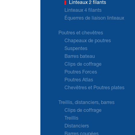
Linteaux 2 filants
Linteaux 4 filants
Équerres de liaison linteaux
Poutres et chevêtres
Chapeaux de poutres
Suspentes
Barres bateau
Clips de coffrage
Poutres Forces
Poutres Atlas
Chevêtres et Poutres plates
Treillis, distanciers, barres
Clips de coffrage
Treillis
Distanciers
Barres coupées