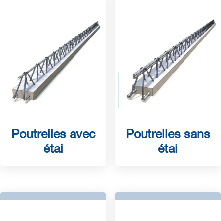
Poutrelles avec
Poutrelles sans
étai
étai