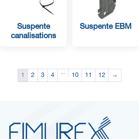
Suspente
Suspente EBM
canalisations
…
1
2
3
4
10
11
12
→