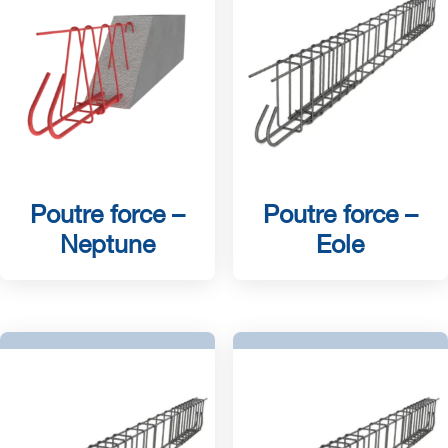
Poutre force –
Poutre force –
Neptune
Eole