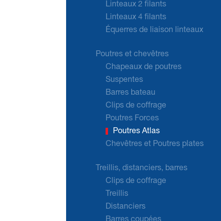
Linteaux 2 filants
Linteaux 4 filants
Équerres de liaison linteaux
Poutres et chevêtres
Chapeaux de poutres
Suspentes
Barres bateau
Clips de coffrage
Poutres Forces
Poutres Atlas
Chevêtres et Poutres plates
Treillis, distanciers, barres
Clips de coffrage
Treillis
Distanciers
Barres coupées