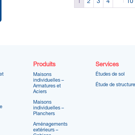
1
2
3
4
10
Produits
Services
et
Études de sol
Maisons
individuelles –
Étude de structur
Armatures et
Aciers
Maisons
re
individuelles –
Planchers
Aménagements
extérieurs –