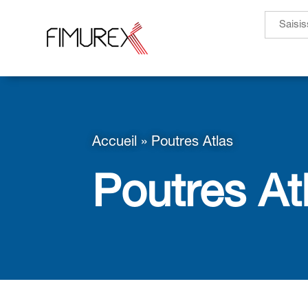
Search
for:
Accueil
»
Poutres Atlas
Poutres At