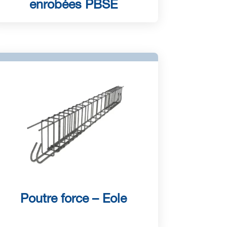
enrobées PBSE
Poutre force – Eole