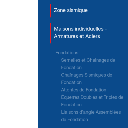
Zone sismique
Maisons individuelles -
Armatures et Aciers
Fondations
Semelles et Chaînages de
Fondation
Chaînages Sismiques de
Fondation
Attentes de Fondation
Équerres Doubles et Triples de
Fondation
Liaisons d’angle Assemblées
de Fondation