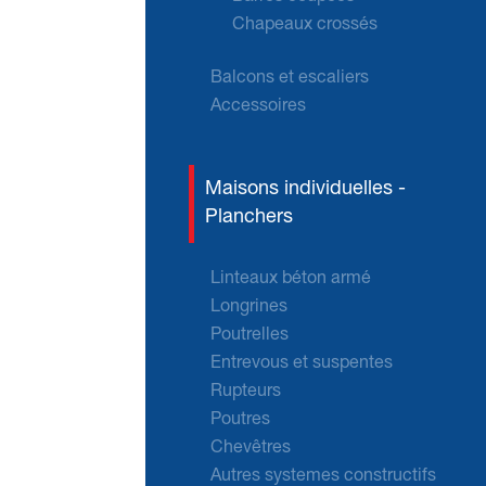
Chapeaux crossés
Balcons et escaliers
Accessoires
Maisons individuelles -
Planchers
Linteaux béton armé
Longrines
Poutrelles
Entrevous et suspentes
Rupteurs
Poutres
Chevêtres
Autres systemes constructifs