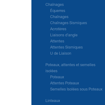
Chaînages
Équerres
Chaînages
Chaînages Sismiques
Acrotères
Liaisons d’angle
Attentes
Attentes Sismiques
U de Liaison
Poteaux, attentes et semelles
isolées
Poteaux
Attentes Poteaux
Semelles Isolées sous Poteaux
Linteaux