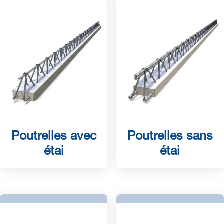
Poutrelles avec
Poutrelles sans
étai
étai