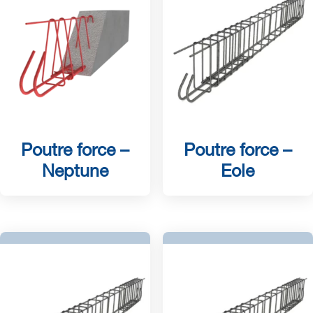
Poutre force –
Poutre force –
Neptune
Eole