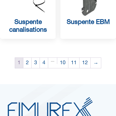
Suspente
Suspente EBM
canalisations
…
1
2
3
4
10
11
12
→