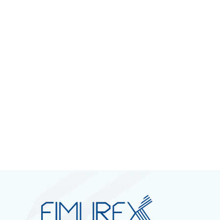
intègre. Ce sont ces respects qui guident
toutes les
pratiques professionnelles
et
commerciales
de nos équipes avec un
objectif : bâtir des
relations solides
basées
sur la
confiance
.