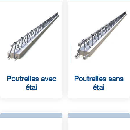
Poutrelles avec
Poutrelles sans
étai
étai