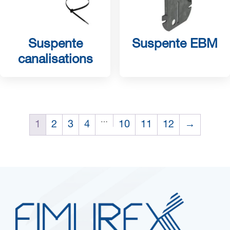
Suspente
Suspente EBM
canalisations
…
1
2
3
4
10
11
12
→