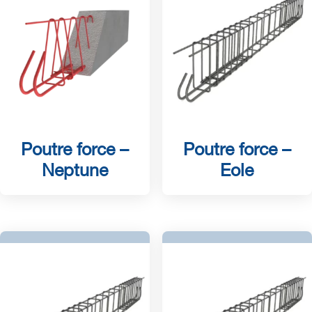
Poutre force –
Poutre force –
Neptune
Eole