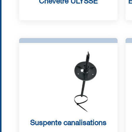
Chevêtre ULYSSE
E
Suspente canalisations