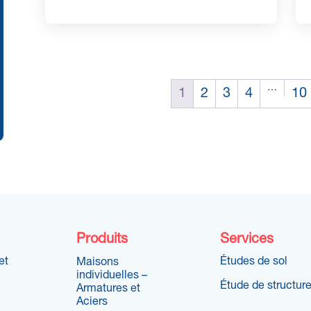
…
1
2
3
4
10
Produits
Services
et
Études de sol
Maisons
individuelles –
Étude de structur
Armatures et
Aciers