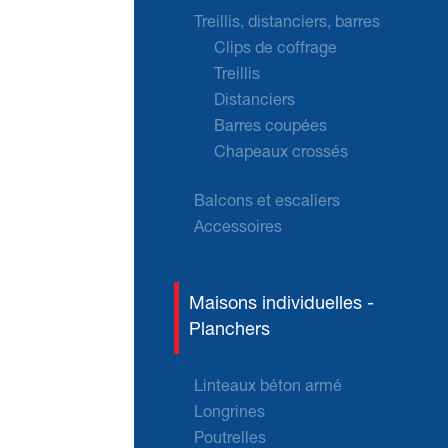
Treillis, distanciers, barres
Clips de coffrage
Treillis
Distanciers
Barres coupées
Chapeaux crossés
Balcons et escaliers
Accessoires
Maisons individuelles -
Planchers
Linteaux béton armé
Longrines
Poutrelles