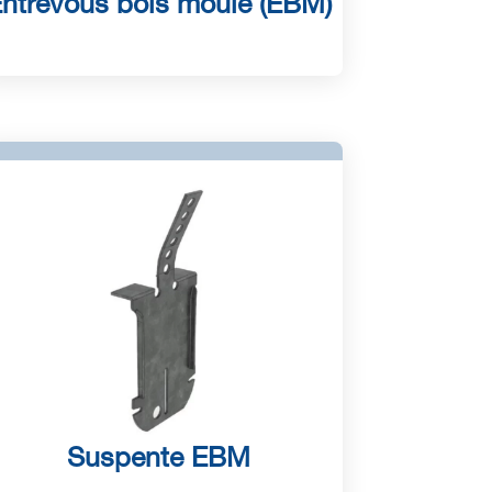
ntrevous bois moulé (EBM)
Suspente EBM