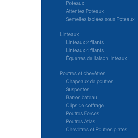
Poteaux
Attentes Poteaux
Semelles Isolées sous Poteaux
Linteaux
Linteaux 2 filants
Linteaux 4 filants
Équerres de liaison linteaux
Poutres et chevêtres
Chapeaux de poutres
Suspentes
Barres bateau
Clips de coffrage
Poutres Forces
Poutres Atlas
Chevêtres et Poutres plates