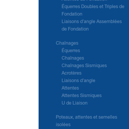
Équerres Doubles et Triples de
Fondation
Liaisons d’angle Assemblées
de Fondation
Chaînages
Équerres
Chaînages
Chaînages Sismiques
Acrotères
Liaisons d’angle
Attentes
Attentes Sismiques
U de Liaison
Poteaux, attentes et semelles
isolées