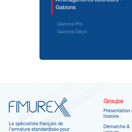
Aménagements extérieurs -
Gabions
Gamme Pro
Gamme Déco
Groupe
Présentation 
histoire
Le spécialiste français de
Démarche &
l’armature standardisée pour