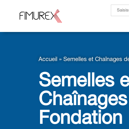
Search
for:
Accueil
»
Semelles et Chaînages d
Semelles e
Chaînages
Fondation