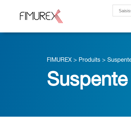
Search
for:
FIMUREX
>
Produits
>
Suspent
Suspent