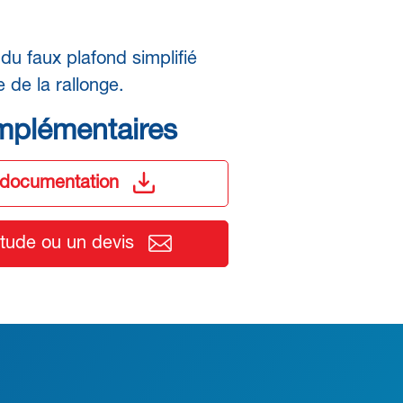
du faux plafond simplifié
 de la rallonge.
mplémentaires
 documentation
ude ou un devis