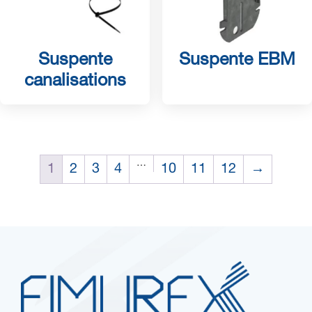
Suspente
Suspente EBM
canalisations
…
1
2
3
4
10
11
12
→