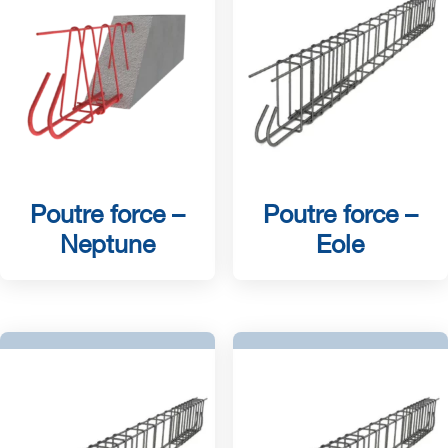
Poutre force –
Poutre force –
Neptune
Eole