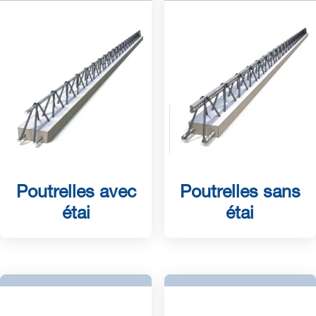
Poutrelles avec
Poutrelles sans
étai
étai