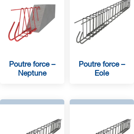
Poutre force –
Poutre force –
Neptune
Eole