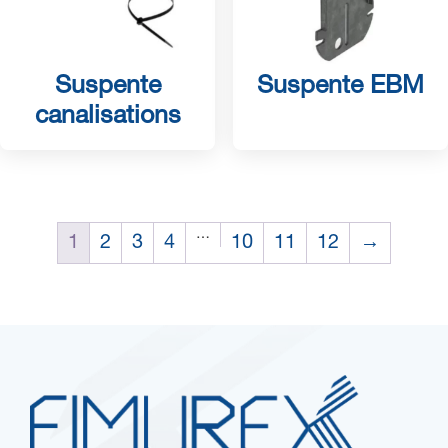
Suspente
Suspente EBM
canalisations
…
1
2
3
4
10
11
12
→