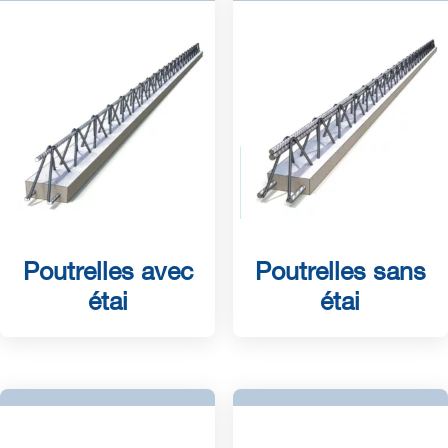
Poutrelles avec
Poutrelles sans
étai
étai