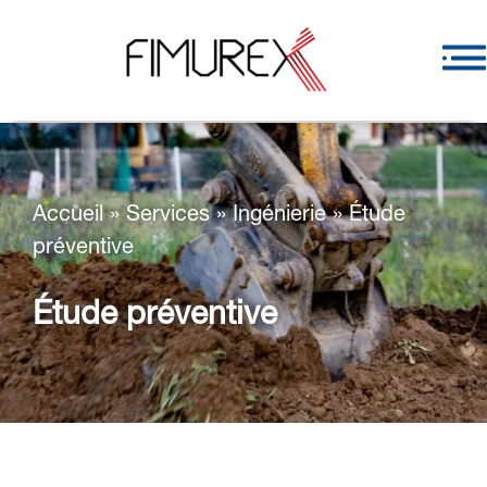
Accueil
»
Services
»
Ingénierie
»
Étude
préventive
Étude préventive