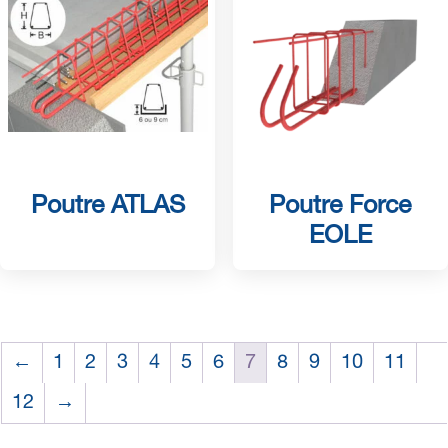
Poutre ATLAS
Poutre Force
EOLE
←
1
2
3
4
5
6
7
8
9
10
11
12
→