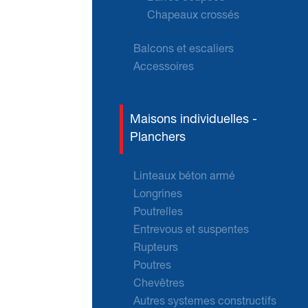
Chapeaux crossés
Balcons et escaliers
Accessoires
Maisons individuelles -
Planchers
Linteaux béton armé
Longrines
Poutrelles
Entrevous et suspentes
Rupteurs
Poutres
Chevêtres
Autres systemes constructifs