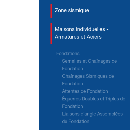
Zone sismique
Maisons individuelles -
Armatures et Aciers
Fondations
Semelles et Chaînages de
Fondation
Chaînages Sismiques de
Fondation
Attentes de Fondation
Équerres Doubles et Triples de
Fondation
Liaisons d’angle Assemblées
de Fondation