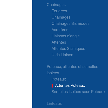
Chaînages
Équerres
Chaînages
Chaînages Sismiques
Acrotères
Liaisons d’angle
Attentes
Attentes Sismiques
U de Liaison
Poteaux, attentes et semelles
isolées
Poteaux
Attentes Poteaux
Semelles Isolées sous Poteaux
Linteaux