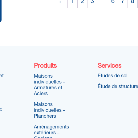
←
1
2
3
6
7
8
Produits
Services
et
Études de sol
Maisons
individuelles –
Étude de structur
Armatures et
Aciers
Maisons
re
individuelles –
Planchers
Aménagements
extérieurs –