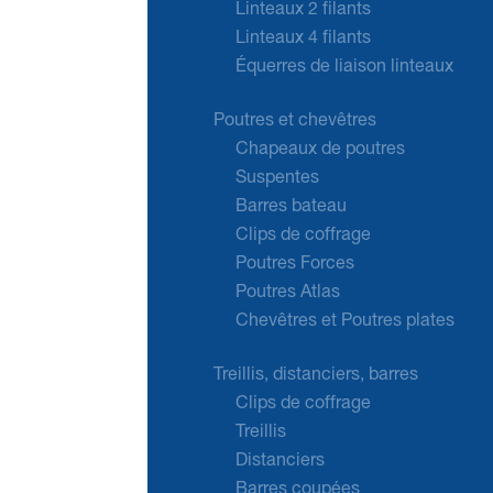
Linteaux 2 filants
Linteaux 4 filants
Équerres de liaison linteaux
Poutres et chevêtres
Chapeaux de poutres
Suspentes
Barres bateau
Clips de coffrage
Poutres Forces
Poutres Atlas
Chevêtres et Poutres plates
Treillis, distanciers, barres
Clips de coffrage
Treillis
Distanciers
Barres coupées