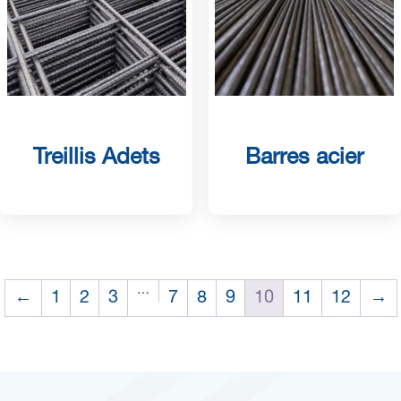
Treillis Adets
Barres acier
…
←
1
2
3
7
8
9
10
11
12
→