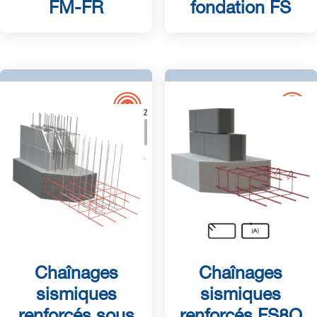
FM-FR
fondation FS
Chaînages
Chaînages
sismiques
sismiques
renforcés sous
renforcés FS8Q