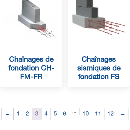
Chaînages de
Chaînages
fondation CH-
sismiques de
FM-FR
fondation FS
…
←
1
2
3
4
5
6
10
11
12
→