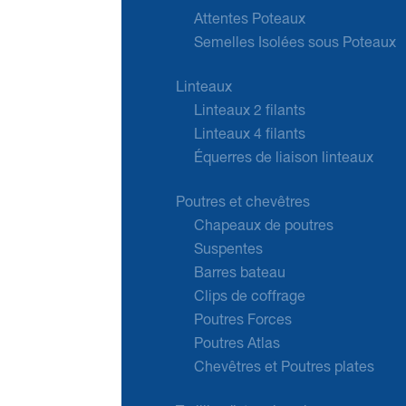
Attentes Poteaux
Semelles Isolées sous Poteaux
Linteaux
Linteaux 2 filants
Linteaux 4 filants
Équerres de liaison linteaux
Poutres et chevêtres
Chapeaux de poutres
Suspentes
Barres bateau
Clips de coffrage
Poutres Forces
Poutres Atlas
Chevêtres et Poutres plates