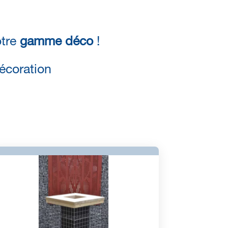
otre
gamme déco
!
écoration