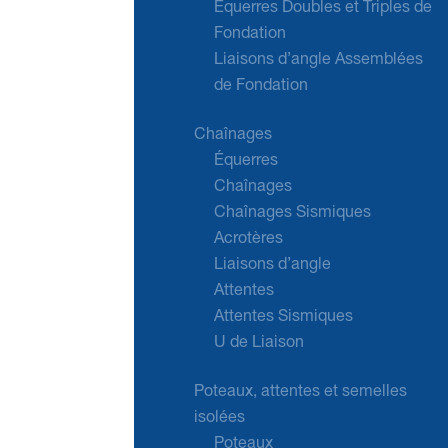
Équerres Doubles et Triples de
Fondation
Liaisons d’angle Assemblées
de Fondation
Chaînages
Équerres
Chaînages
Chaînages Sismiques
Acrotères
Liaisons d’angle
Attentes
Attentes Sismiques
U de Liaison
Poteaux, attentes et semelles
isolées
Poteaux