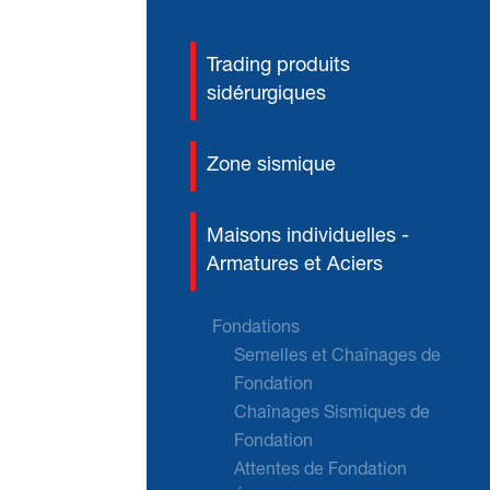
Trading produits
sidérurgiques
Zone sismique
Maisons individuelles -
Armatures et Aciers
Fondations
Semelles et Chaînages de
Fondation
Chaînages Sismiques de
Fondation
Attentes de Fondation