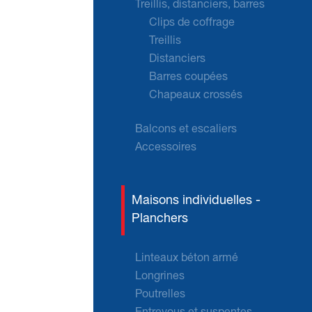
Treillis, distanciers, barres
Clips de coffrage
Treillis
Distanciers
Barres coupées
Chapeaux crossés
Balcons et escaliers
Accessoires
Maisons individuelles -
Planchers
Linteaux béton armé
Longrines
Poutrelles