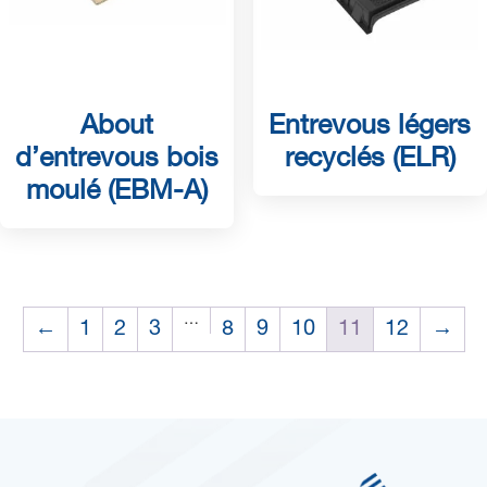
About
Entrevous légers
d’entrevous bois
recyclés (ELR)
moulé (EBM-A)
…
←
1
2
3
8
9
10
11
12
→