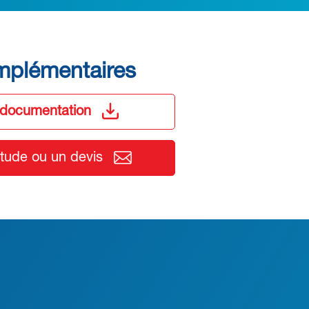
mplémentaires
 documentation
ude ou un devis