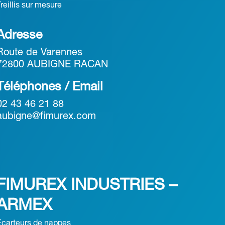
Treillis sur mesure
Adresse
Route de Varennes
72800 AUBIGNE RACAN
Téléphones / Email
02 43 46 21 88
aubigne@fimurex.com
FIMUREX INDUSTRIES –
ARMEX
Ecarteurs de nappes