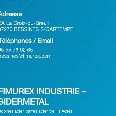
Adresse
ZA La Croix-du-Breuil
87270 BESSINES S/GARTEMPE
Téléphones / Email
05 55 76 02 65
bessines@fimurex.com
FIMUREX INDUSTRIE –
SIDERMETAL
obines acier, barres acier, treillis Adets