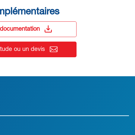
mplémentaires
 documentation
ude ou un devis