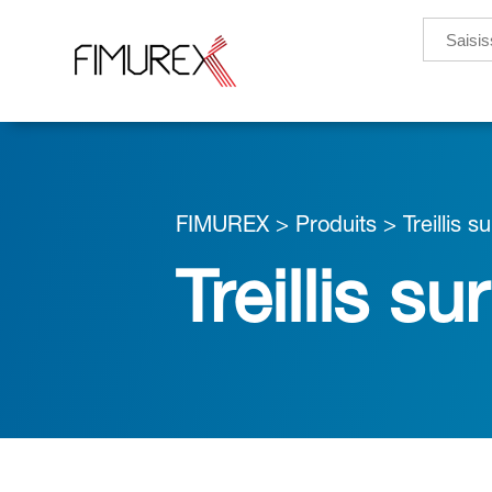
Search
for:
FIMUREX
>
Produits
>
Treillis 
Treillis s