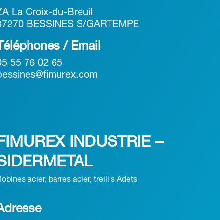
ZA La Croix-du-Breuil
87270 BESSINES S/GARTEMPE
Téléphones / Email
05 55 76 02 65
bessines@fimurex.com
FIMUREX INDUSTRIE –
SIDERMETAL
obines acier, barres acier, treillis Adets
Adresse