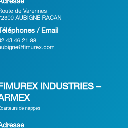
Adresse
Route de Varennes
72800 AUBIGNE RACAN
Téléphones / Email
02 43 46 21 88
aubigne@fimurex.com
FIMUREX INDUSTRIES –
ARMEX
Ecarteurs de nappes
Adresse