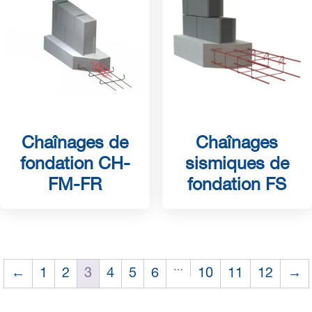
Chaînages de
Chaînages
fondation CH-
sismiques de
FM-FR
fondation FS
…
←
1
2
3
4
5
6
10
11
12
→