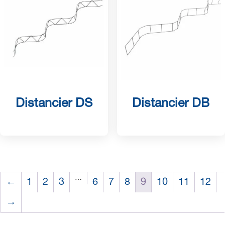
Distancier DS
Distancier DB
…
←
1
2
3
6
7
8
9
10
11
12
→