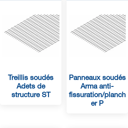
Treillis soudés
Panneaux soudés
Adets de
Arma anti-
structure ST
fissuration/planch
er P