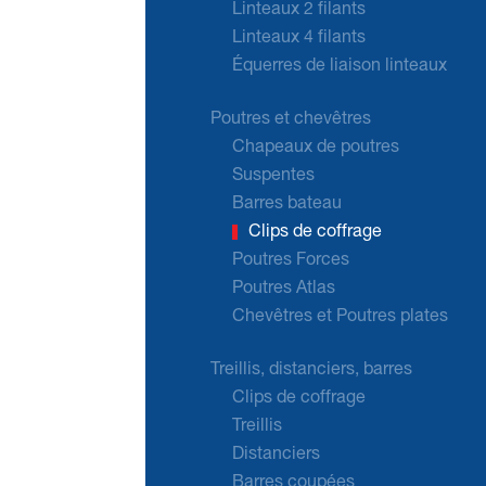
Linteaux 2 filants
Linteaux 4 filants
Équerres de liaison linteaux
Poutres et chevêtres
Chapeaux de poutres
Suspentes
Barres bateau
Clips de coffrage
Poutres Forces
Poutres Atlas
Chevêtres et Poutres plates
Treillis, distanciers, barres
Clips de coffrage
Treillis
Distanciers
Barres coupées