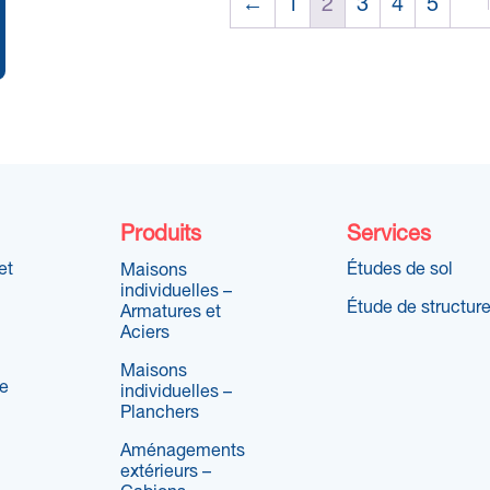
←
1
2
3
4
5
Produits
Services
et
Études de sol
Maisons
individuelles –
Étude de structur
Armatures et
Aciers
Maisons
re
individuelles –
Planchers
Aménagements
extérieurs –