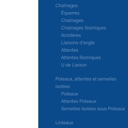
Chaînages
Équerres
Chaînages
Chaînages Sismiques
Acrotères
Liaisons d’angle
Attentes
Attentes Sismiques
U de Liaison
Poteaux, attentes et semelles
isolées
Poteaux
Attentes Poteaux
Semelles Isolées sous Poteaux
Linteaux