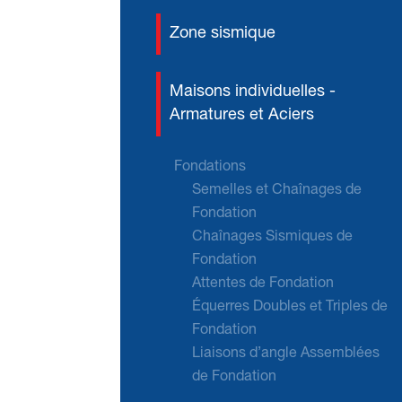
Zone sismique
Maisons individuelles -
Armatures et Aciers
Fondations
Semelles et Chaînages de
Fondation
Chaînages Sismiques de
Fondation
Attentes de Fondation
Équerres Doubles et Triples de
Fondation
Liaisons d’angle Assemblées
de Fondation