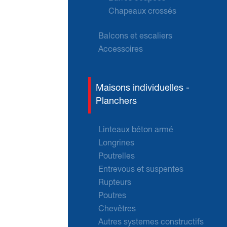
Chapeaux crossés
Balcons et escaliers
Accessoires
Maisons individuelles -
Planchers
Linteaux béton armé
Longrines
Poutrelles
Entrevous et suspentes
Rupteurs
Poutres
Chevêtres
Autres systemes constructifs