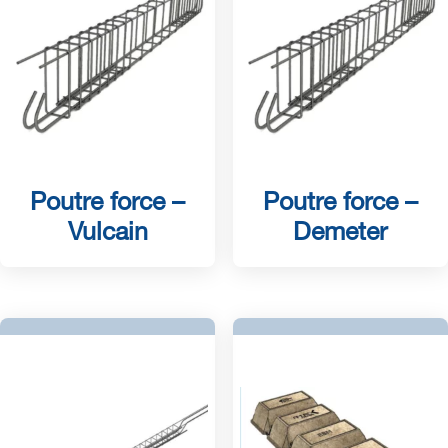
Poutre force –
Poutre force –
Vulcain
Demeter