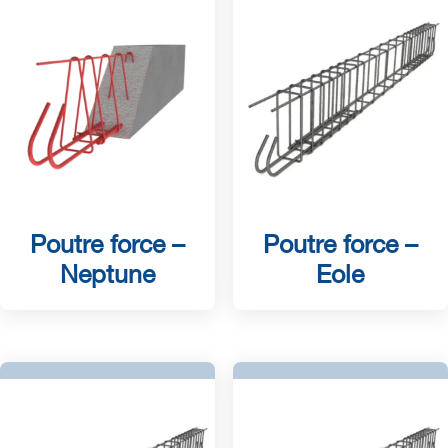
Poutre force –
Poutre force –
Neptune
Eole