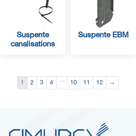
Suspente
Suspente EBM
canalisations
…
1
2
3
4
10
11
12
→