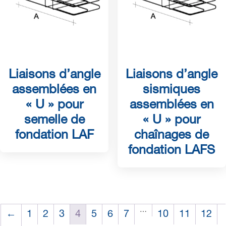
Liaisons d’angle
Liaisons d’angle
assemblées en
sismiques
« U » pour
assemblées en
semelle de
« U » pour
fondation LAF
chaînages de
fondation LAFS
…
←
1
2
3
4
5
6
7
10
11
12