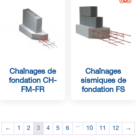
Chaînages de
Chaînages
fondation CH-
sismiques de
FM-FR
fondation FS
…
←
1
2
3
4
5
6
10
11
12
→