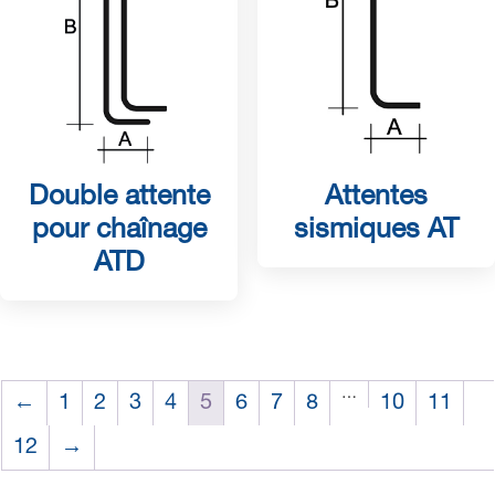
Double attente
Attentes
pour chaînage
sismiques AT
ATD
…
←
1
2
3
4
5
6
7
8
10
11
12
→