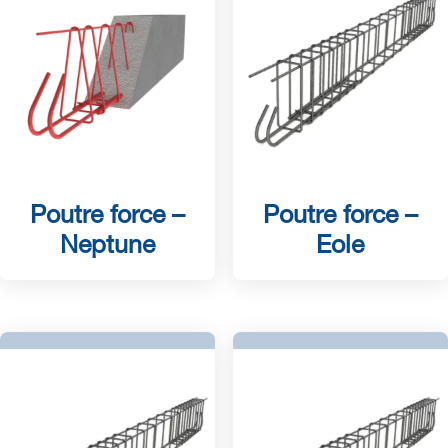
Poutre force –
Poutre force –
Neptune
Eole