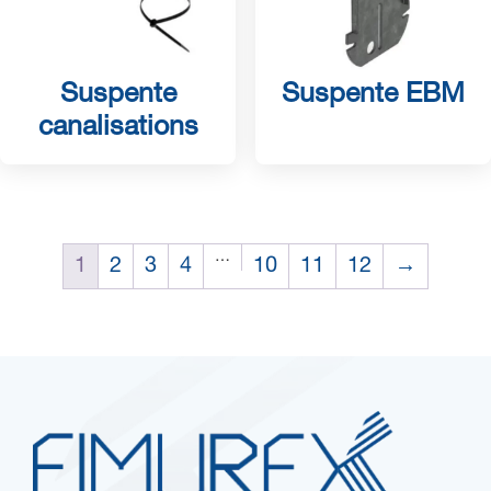
Suspente
Suspente EBM
canalisations
…
1
2
3
4
10
11
12
→