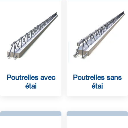
Poutrelles avec
Poutrelles sans
étai
étai