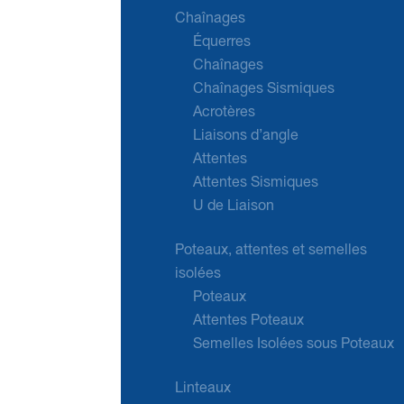
Chaînages
Équerres
Chaînages
Chaînages Sismiques
Acrotères
Liaisons d’angle
Attentes
Attentes Sismiques
U de Liaison
Poteaux, attentes et semelles
isolées
Poteaux
Attentes Poteaux
Semelles Isolées sous Poteaux
Linteaux