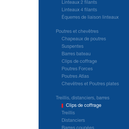
Linteaux 2 filants
Linteaux 4 filants
Équerres de liaison linteaux
Poutres et chevêtres
Chapeaux de poutres
Suspentes
Barres bateau
Clips de coffrage
Poutres Forces
Poutres Atlas
Chevêtres et Poutres plates
Treillis, distanciers, barres
Clips de coffrage
Treillis
Distanciers
Barres coupées