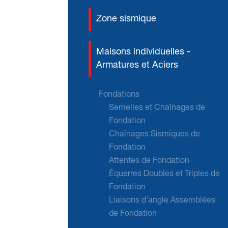
Zone sismique
Maisons individuelles -
Armatures et Aciers
Fondations
Semelles et Chaînages de
Fondation
Chaînages Sismiques de
Fondation
Attentes de Fondation
Équerres Doubles et Triples de
Fondation
Liaisons d’angle Assemblées
de Fondation