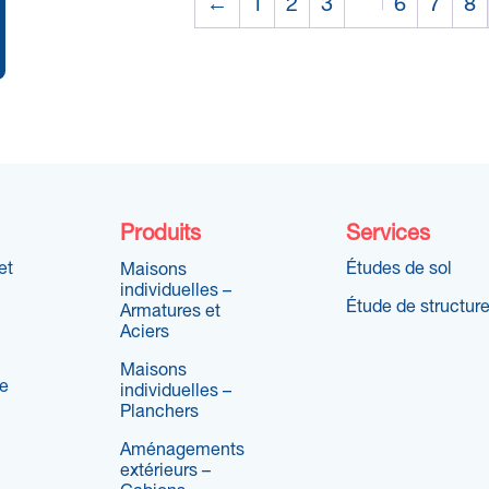
←
1
2
3
6
7
8
Produits
Services
et
Études de sol
Maisons
individuelles –
Étude de structur
Armatures et
Aciers
Maisons
re
individuelles –
Planchers
Aménagements
extérieurs –