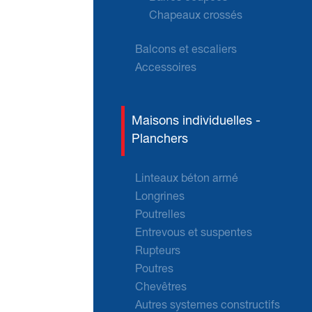
Chapeaux crossés
Balcons et escaliers
Accessoires
Maisons individuelles -
Planchers
Linteaux béton armé
Longrines
Poutrelles
Entrevous et suspentes
Rupteurs
Poutres
Chevêtres
Autres systemes constructifs