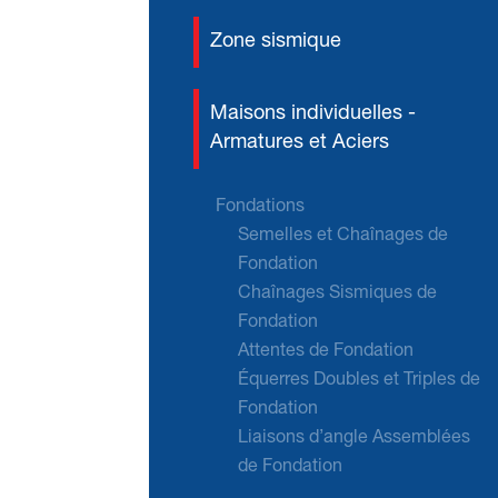
Zone sismique
Maisons individuelles -
Armatures et Aciers
Fondations
Semelles et Chaînages de
Fondation
Chaînages Sismiques de
Fondation
Attentes de Fondation
Équerres Doubles et Triples de
Fondation
Liaisons d’angle Assemblées
de Fondation