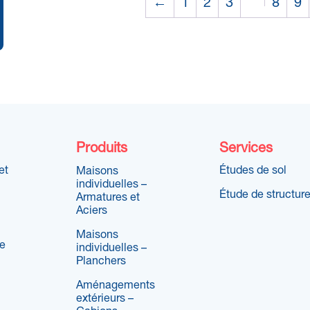
←
1
2
3
8
9
Produits
Services
et
Études de sol
Maisons
individuelles –
Étude de structur
Armatures et
Aciers
Maisons
re
individuelles –
Planchers
Aménagements
extérieurs –