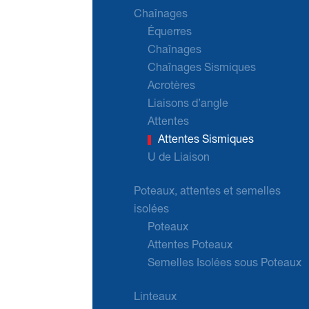
Chaînages
Équerres
Chaînages
Chaînages Sismiques
Acrotères
Liaisons d’angle
Attentes
Attentes Sismiques
U de Liaison
Poteaux, attentes et semelles
isolées
Poteaux
Attentes Poteaux
Semelles Isolées sous Poteaux
Linteaux