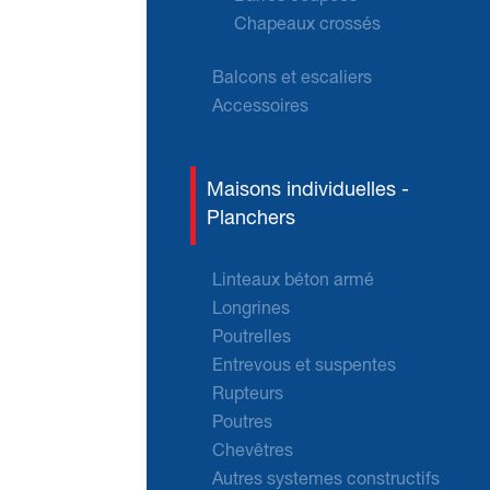
Chapeaux crossés
Balcons et escaliers
Accessoires
Maisons individuelles -
Planchers
Linteaux béton armé
Longrines
Poutrelles
Entrevous et suspentes
Rupteurs
Poutres
Chevêtres
Autres systemes constructifs