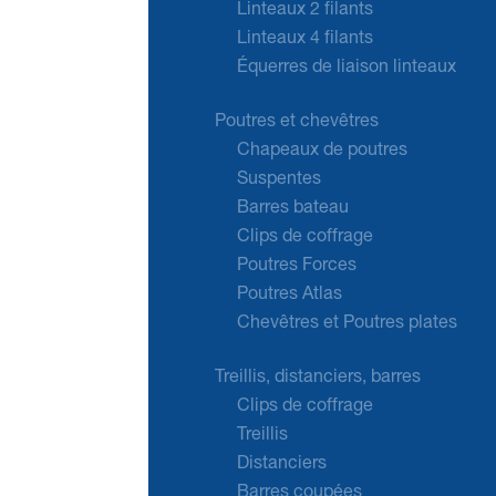
Linteaux 2 filants
Linteaux 4 filants
Équerres de liaison linteaux
Poutres et chevêtres
Chapeaux de poutres
Suspentes
Barres bateau
Clips de coffrage
Poutres Forces
Poutres Atlas
Chevêtres et Poutres plates
Treillis, distanciers, barres
Clips de coffrage
Treillis
Distanciers
Barres coupées