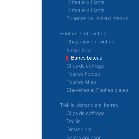
Linteaux 2 filants
Linteaux 4 filants
Équerres de liaison linteaux
Poutres et chevêtres
Chapeaux de poutres
Suspentes
Barres bateau
Clips de coffrage
Poutres Forces
Poutres Atlas
Chevêtres et Poutres plates
Treillis, distanciers, barres
Clips de coffrage
Treillis
Distanciers
Barres coupées