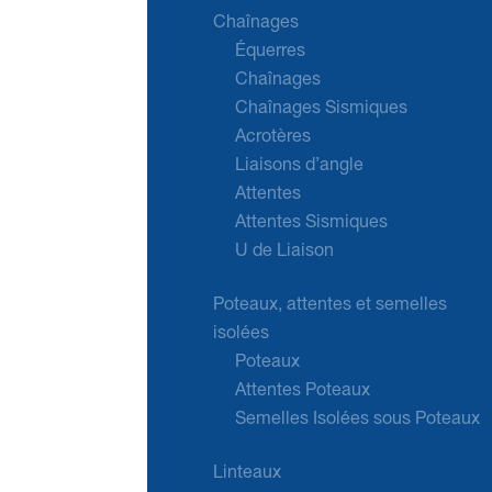
Chaînages
Équerres
Chaînages
Chaînages Sismiques
Acrotères
Liaisons d’angle
Attentes
Attentes Sismiques
U de Liaison
Poteaux, attentes et semelles
isolées
Poteaux
Attentes Poteaux
Semelles Isolées sous Poteaux
Linteaux