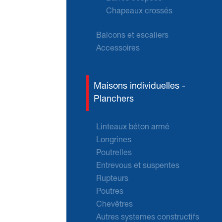
Chapeaux crossés
Balcons et escaliers
Accessoires
Maisons individuelles -
Planchers
Linteaux béton armé
Longrines
Poutrelles
Entrevous et suspentes
Rupteurs
Poutres
Chevêtres
Autres systemes constructifs