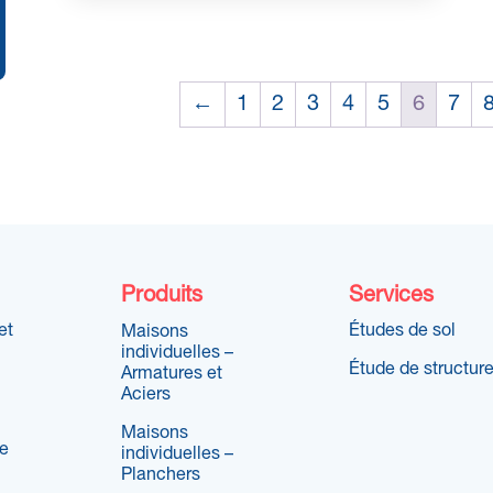
←
1
2
3
4
5
6
7
Produits
Services
et
Études de sol
Maisons
individuelles –
Étude de structur
Armatures et
Aciers
Maisons
re
individuelles –
Planchers