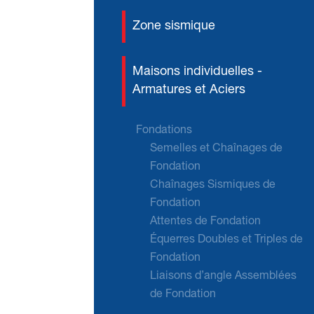
Zone sismique
Maisons individuelles -
Armatures et Aciers
Fondations
Semelles et Chaînages de
Fondation
Chaînages Sismiques de
Fondation
Attentes de Fondation
Équerres Doubles et Triples de
Fondation
Liaisons d’angle Assemblées
de Fondation