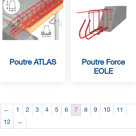
Poutre ATLAS
Poutre Force
EOLE
←
1
2
3
4
5
6
7
8
9
10
11
12
→