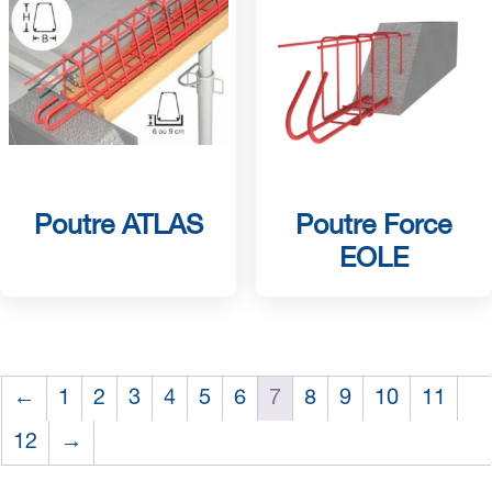
Poutre ATLAS
Poutre Force
EOLE
←
1
2
3
4
5
6
7
8
9
10
11
12
→