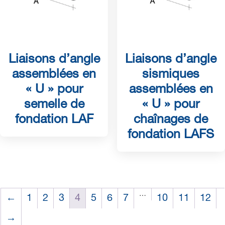
Liaisons d’angle
Liaisons d’angle
assemblées en
sismiques
« U » pour
assemblées en
semelle de
« U » pour
fondation LAF
chaînages de
fondation LAFS
…
←
1
2
3
4
5
6
7
10
11
12
→