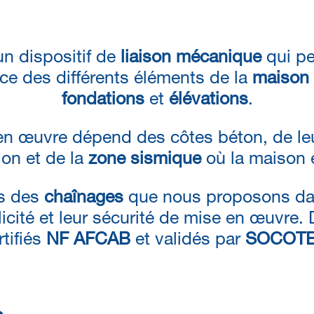
n dispositif de
liaison mécanique
qui pe
ce des différents éléments de la
maison 
fondations
et
élévations
.
n œuvre dépend des côtes béton, de le
ion et de la
zone sismique
où la maison e
fs des
chaînages
que nous proposons dan
icité et leur sécurité de mise en œuvre. 
rtifiés
NF AFCAB
et validés par
SOCOT