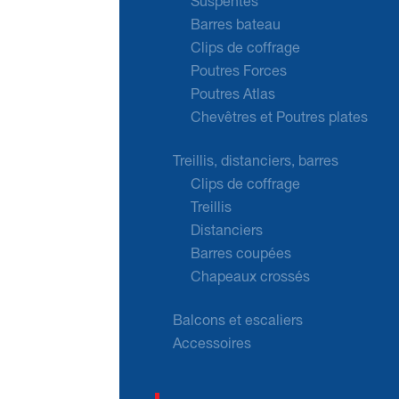
Suspentes
Barres bateau
Clips de coffrage
Poutres Forces
Poutres Atlas
Chevêtres et Poutres plates
Treillis, distanciers, barres
Clips de coffrage
Treillis
Distanciers
Barres coupées
Chapeaux crossés
Balcons et escaliers
Accessoires