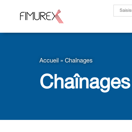
Search
for:
Accueil
»
Chaînages
Chaînages