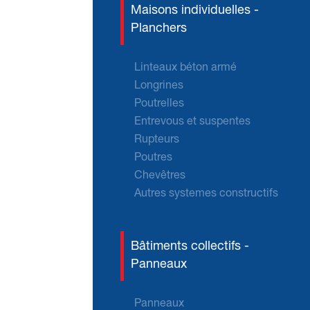
Maisons individuelles -
Planchers
Linteaux béton armé
Longrines
Poutrelles
Entrevous et suspentes
Rupteurs
Poutres
Chevêtres
Autres systemes constructifs
Bâtiments collectifs -
Panneaux
Panneaux