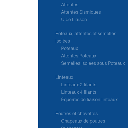
Attentes
Attentes Sismiques
U de Liaison
Poteaux, attentes et semelles
isolées
Poteaux
Attentes Poteaux
Semelles Isolées sous Poteaux
Linteaux
Linteaux 2 filants
Linteaux 4 filants
Équerres de liaison linteaux
Poutres et chevêtres
Chapeaux de poutres