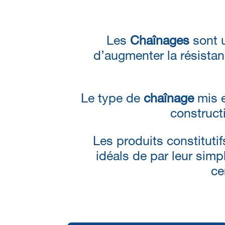
Les
Chaînages
sont u
d’augmenter la résistan
Le type de
chaînage
mis e
construct
Les produits constituti
idéals de par leur simpl
ce