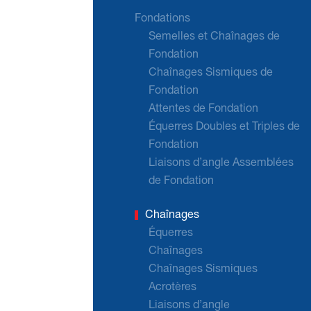
Fondations
Semelles et Chaînages de
Fondation
Chaînages Sismiques de
Fondation
Attentes de Fondation
Équerres Doubles et Triples de
Fondation
Liaisons d’angle Assemblées
de Fondation
Chaînages
Équerres
Chaînages
Chaînages Sismiques
Acrotères
Liaisons d’angle