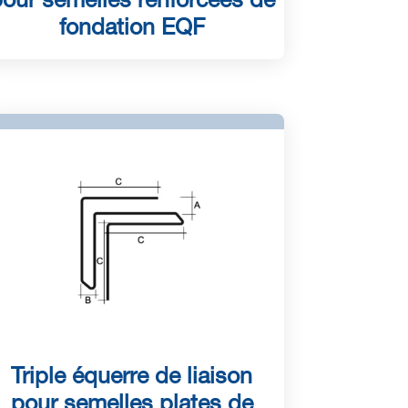
our semelles renforcées de
fondation EQF
Triple équerre de liaison
pour semelles plates de