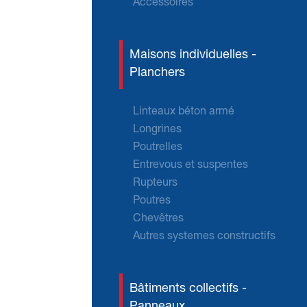
Accessoires
Maisons individuelles -
Planchers
Linteaux béton armé
Longrines
Poutrelles
Entrevous et suspentes
Rupteurs
Poutres
Chevêtres
Autres systemes constructifs
Bâtiments collectifs -
Panneaux