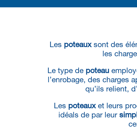
Les
poteaux
sont des élém
les charg
Le type de
poteau
employé
l’enrobage, des charges ap
qu’ils relient,
Les
poteaux
et leurs pr
idéals de par leur
simpl
ce