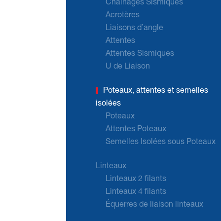
Chaînages Sismiques
Acrotères
Liaisons d’angle
Attentes
Attentes Sismiques
U de Liaison
Poteaux, attentes et semelles
isolées
Poteaux
Attentes Poteaux
Semelles Isolées sous Poteaux
Linteaux
Linteaux 2 filants
Linteaux 4 filants
Équerres de liaison linteaux