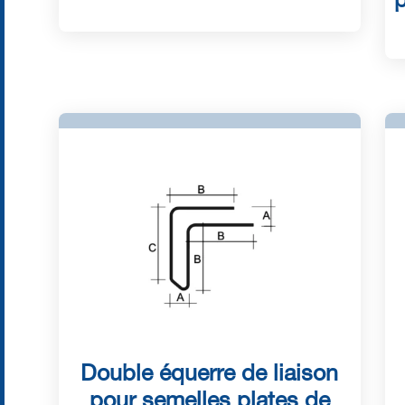
p
Double équerre de liaison
pour semelles plates de