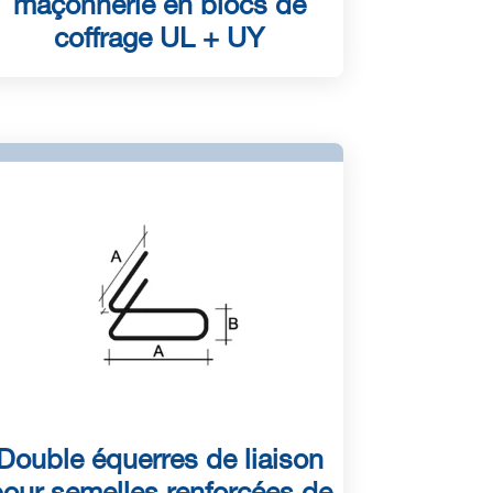
maçonnerie en blocs de
coffrage UL + UY
Double équerres de liaison