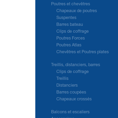
Poutres et chevêtres
Chapeaux de poutres
Suspentes
Barres bateau
Clips de coffrage
Poutres Forces
Poutres Atlas
Chevêtres et Poutres plates
Treillis, distanciers, barres
Clips de coffrage
Treillis
Distanciers
Barres coupées
Chapeaux crossés
Balcons et escaliers