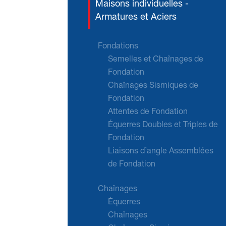
Maisons individuelles -
Armatures et Aciers
Fondations
Semelles et Chaînages de
Fondation
Chaînages Sismiques de
Fondation
Attentes de Fondation
Équerres Doubles et Triples de
Fondation
Liaisons d’angle Assemblées
de Fondation
Chaînages
Équerres
Chaînages