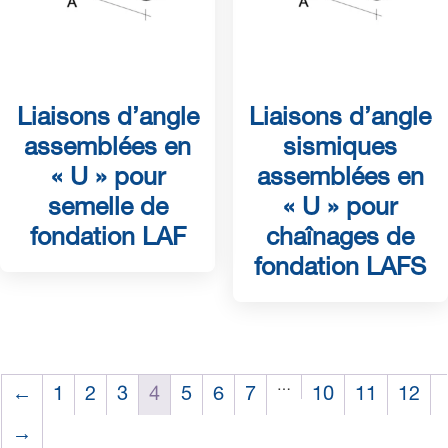
Liaisons d’angle
Liaisons d’angle
assemblées en
sismiques
« U » pour
assemblées en
semelle de
« U » pour
fondation LAF
chaînages de
fondation LAFS
…
←
1
2
3
4
5
6
7
10
11
12
→