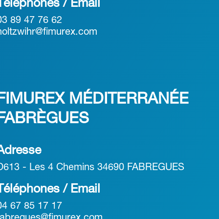
Téléphones / Email
03 89 47 76 62
holtzwihr@fimurex.com
FIMUREX MÉDITERRANÉE
FABRÈGUES
Adresse
D613 - Les 4 Chemins 34690 FABREGUES
Téléphones / Email
04 67 85 17 17
fabregues@fimurex.com