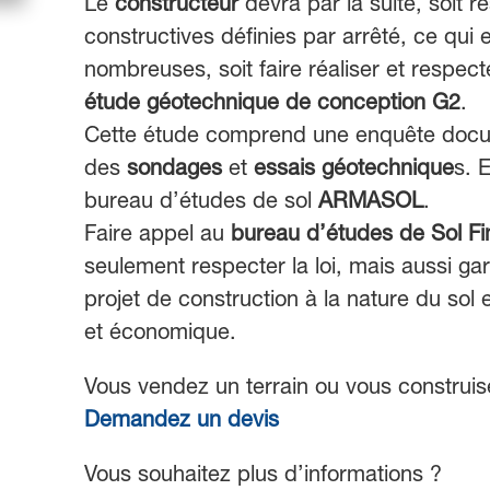
Le
constructeur
devra par la suite, soit r
constructives définies par arrêté, ce qui 
nombreuses, soit faire réaliser et respe
étude géotechnique de conception G2
.
Cette étude comprend une enquête docume
des
sondages
et
essais géotechnique
s. E
bureau d’études de sol
ARMASOL
.
Faire appel au
bureau d’études de Sol
F
seulement respecter la loi, mais aussi gar
projet de construction à la nature du sol e
et économique.
Vous vendez un terrain ou vous construis
Demandez un devis
Vous souhaitez plus d’informations ?