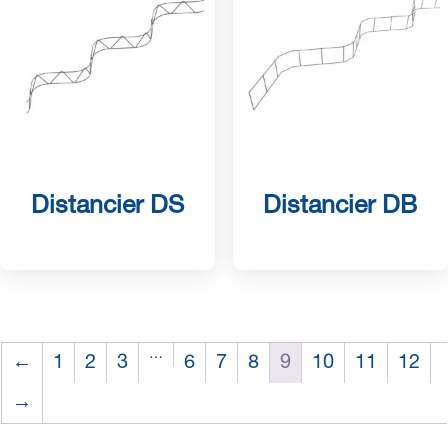
Distancier DS
Distancier DB
…
←
1
2
3
6
7
8
9
10
11
12
→