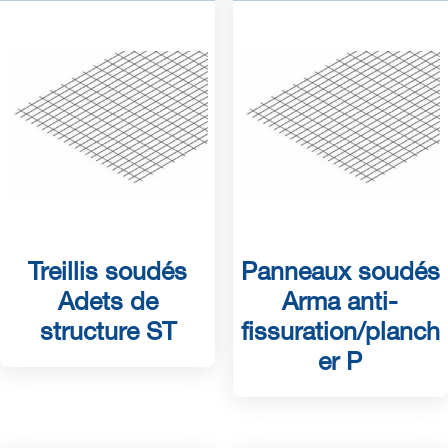
Treillis soudés
Panneaux soudés
Adets de
Arma anti-
structure ST
fissuration/planch
er P