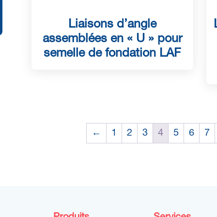
Liaisons d’angle
assemblées en « U » pour
semelle de fondation LAF
←
1
2
3
4
5
6
7