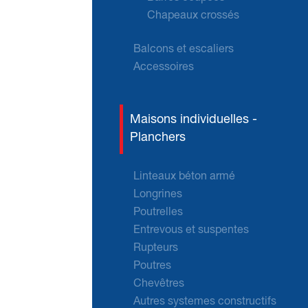
Chapeaux crossés
Balcons et escaliers
Accessoires
Maisons individuelles -
Planchers
Linteaux béton armé
Longrines
Poutrelles
Entrevous et suspentes
Rupteurs
Poutres
Chevêtres
Autres systemes constructifs