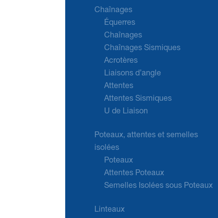
Chaînages
Équerres
Chaînages
Chaînages Sismiques
Acrotères
Liaisons d’angle
Attentes
Attentes Sismiques
U de Liaison
Poteaux, attentes et semelles
isolées
Poteaux
Attentes Poteaux
Semelles Isolées sous Poteaux
Linteaux