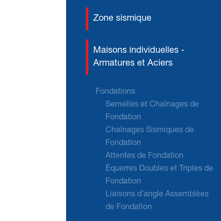
Zone sismique
Maisons individuelles -
Armatures et Aciers
Fondations
Semelles et Chaînages de
Fondation
Chaînages Sismiques de
Fondation
Attentes de Fondation
Équerres Doubles et Triples de
Fondation
Liaisons d’angle Assemblées
de Fondation