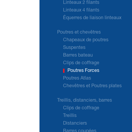
Linteaux 2 filants
Linteaux 4 filants
Équerres de liaison linteaux
Poutres et chevêtres
Chapeaux de poutres
Suspentes
Barres bateau
Clips de coffrage
Poutres Forces
Poutres Atlas
Chevêtres et Poutres plates
Treillis, distanciers, barres
Clips de coffrage
Treillis
Distanciers
Barres coupées