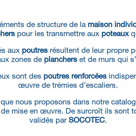
éments de structure de la
maison individ
chers
pour les transmettre aux
poteaux
qu
ués aux
poutres
résultent de leur propre 
aux zones de
planchers
et de murs qui s’
eux sont des
poutres renforcées
indispen
œuvre de trémies d’escaliers.
que nous proposons dans notre catalogu
é de mise en œuvre. De surcroît ils sont t
validés par
SOCOTEC
.