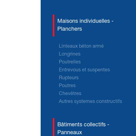
Maisons individuelles -
Planchers
Linteaux béton armé
Longrines
Poutrelles
Entrevous et suspentes
Rupteurs
Poutres
Chevêtres
Autres systemes constructifs
Bâtiments collectifs -
Panneaux