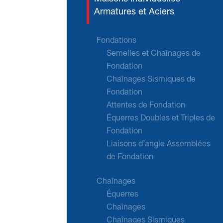
Armatures et Aciers
Fondations
Semelles et Chaînages de
Fondation
Chaînages Sismiques de
Fondation
Attentes de Fondation
Équerres Doubles et Triples de
Fondation
Liaisons d’angle Assemblées
de Fondation
Chaînages
Équerres
Chaînages
Chaînages Sismiques