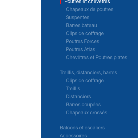
Poutres et chevêtres
Chapeaux de poutres
Suspentes
Barres bateau
Clips de coffrage
Poutres Forces
Poutres Atlas
Chevêtres et Poutres plates
Treillis, distanciers, barres
Clips de coffrage
Treillis
Distanciers
Barres coupées
Chapeaux crossés
Balcons et escaliers
Accessoires