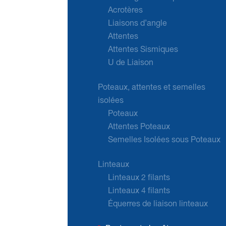
Acrotères
Liaisons d’angle
Attentes
Attentes Sismiques
U de Liaison
Poteaux, attentes et semelles
isolées
Poteaux
Attentes Poteaux
Semelles Isolées sous Poteaux
Linteaux
Linteaux 2 filants
Linteaux 4 filants
Équerres de liaison linteaux