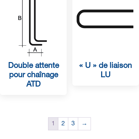
Double attente
« U » de liaison
pour chaînage
LU
ATD
1
2
3
→